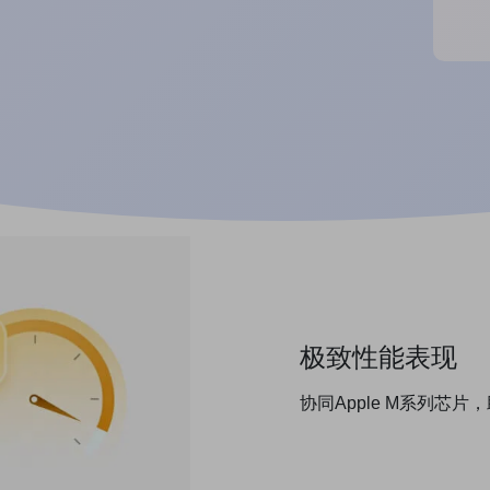
非常牛逼的安卓模拟器
非
88人已评
----- willow
8
极致性能表现
协同Apple M系列芯