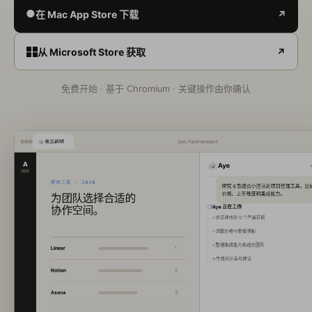
●
在 Mac App Store 下载
↗
从 Microsoft Store 获取
↗
免费开始 · 基于 Chromium · 关键操作由你确认
竞品调研
aye://task/research
A
Aye
项目工具 · 2026
研究 6 款适合小团队的项目管理工具，比
价格、上手难度和集成能力。
为团队选择合适的
协作空间。
Aye 正在工作
✓
浏览并核对 6 个产品官网
✓
读取价格与套餐限制
✓
整理集成能力和适用团队
Linear
1
→
生成对比表与建议
Notion
2
Asana
3