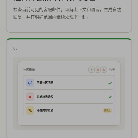
检查当前可见的客服邮件，理解上下文和语言，生成自然
回复，并在明确范围内继续处理下一封。
03
社区运营
今天
X
R
红
↩
✓
回复社区问题
×
✓
过滤垃圾通知
✎
准备内容草稿
已完成