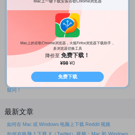
Mac上一键下载安装谷歌Chrome浏览器
从Mac应用商店App Store装完Omi NTFS磁盘，如何开启
NTFS读写?
使用Omi录屏专家在Mac上录屏时常见声音问题解答
Alist小白如何挂载？保姆级教程！
Mac上的谷歌Chrome浏览器，火狐Firfox浏览器下载助手，
VidHub 如何完美挂载夸克网盘？
多浏览器切换工具
iPhone, iPad上彻底隐藏应用的应用锁
免费下载！
降价至
¥98
¥0
VidHub 媒体库文件命名规则
苹果App付费后如何退款?
免费下载
VidHub完全指南：轻松打造个人电影库，解决所有使用
疑问！
最新文章
如何在 Mac 或 Windows 电脑上下载 Reddit 视频
如何在电脑上下载 X（Twitter）视频：Mac 和 Windows