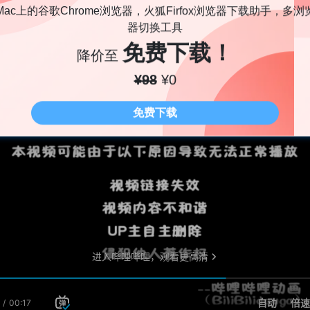
Mac上的谷歌Chrome浏览器，火狐Firfox浏览器下载助手，多浏
器切换工具
免费下载！
相关视频
降价至
¥98
¥0
免费下载