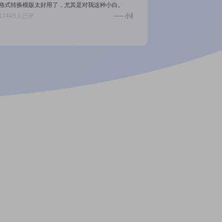
式转换模版太好用了，尤其是对我这种小白。
竟然有专门针对微信，微博高清转
445人已评
----- 小甜甜
12445人已评